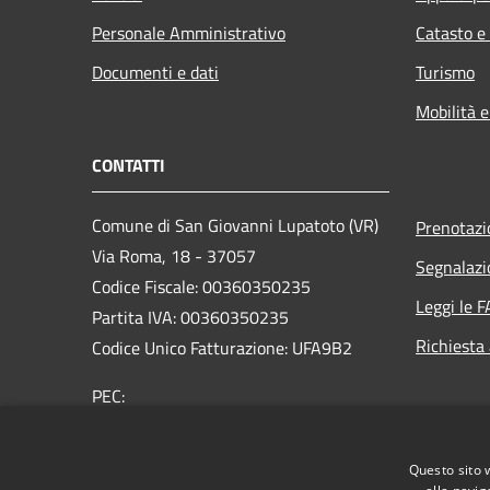
Personale Amministrativo
Catasto e
Documenti e dati
Turismo
Mobilità e
CONTATTI
Comune di San Giovanni Lupatoto (VR)
Prenotaz
Via Roma, 18 - 37057
Segnalazi
Codice Fiscale: 00360350235
Leggi le 
Partita IVA: 00360350235
Richiesta
Codice Unico Fatturazione: UFA9B2
PEC:
protocol.comune.sangiovannilupatoto.vr@pecvenet
Centralino Unico: +39 045 8290111
Questo sito 