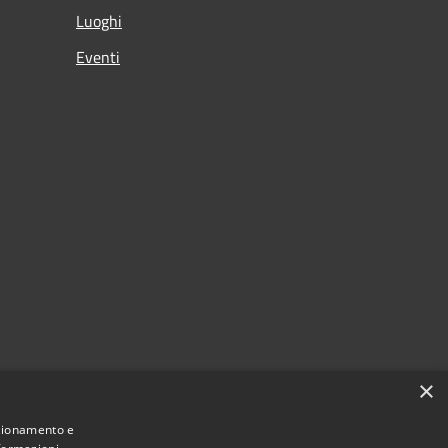
Luoghi
Eventi
×
nzionamento e