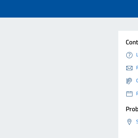
Cont
Prob