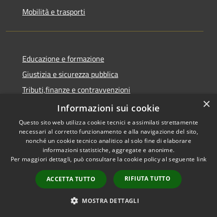
Mobilità e trasporti
Educazione e formazione
Giustizia e sicurezza pubblica
Tributi,finanze e contravvenzioni
×
Ambiente
Informazioni sui cookie
Salute, benessere e assistenza
Questo sito web utilizza cookie tecnici e assimilati strettamente
necessari al corretto funzionamento e alla navigazione del sito,
Autorizzazioni
nonché un cookie tecnico analitico al solo fine di elaborare
informazioni statistiche, aggregate e anonime.
Agricoltura e pesca
Per maggiori dettagli, può consultare la cookie policy al seguente
link
NOVITÀ
RIFIUTA TUTTO
ACCETTA TUTTO
Notizie
MOSTRA DETTAGLI
Comunicati