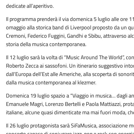
dedicate all’aperitivo.
Il programma prenderà il via domenica 5 luglio alle ore 
omaggio alla storica band di Liverpool proposto da un q
Cremoni, Federico Fuggini, Gandhi e Sbibu, attraverso alc
storia della musica contemporanea.
Il 12 luglio sarà la volta di “Music Around The World”, co
Roberto Zecca ai sassofoni. Un itinerario suggestivo in
dall’Europa dell’Est alle Americhe, alla scoperta di sonori
dalla musica contemporanea al klezmer.
Domenica 19 luglio spazio a “Viaggio in musica… dagli anni
Emanuele Magri, Lorenzo Bertelli e Paola Mattiazzi, prot
italiane, alcune quasi dimenticate ma mai fuori moda, c
Il 26 luglio protagonista sarà SiFaMusica, associazione m
concerto capace di coniugare jazz, pop e rock con energia