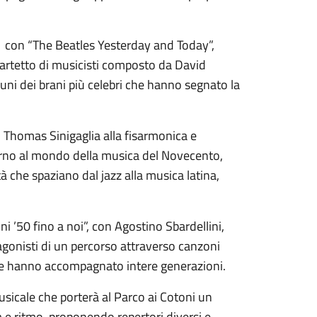
11 con “The Beatles Yesterday and Today”,
uartetto di musicisti composto da David
uni dei brani più celebri che hanno segnato la
n Thomas Sinigaglia alla fisarmonica e
torno al mondo della musica del Novecento,
tà che spaziano dal jazz alla musica latina,
 ’50 fino a noi”, con Agostino Sbardellini,
agonisti di un percorso attraverso canzoni
he hanno accompagnato intere generazioni.
usicale che porterà al Parco ai Cotoni un
 e ritmo, proponendo repertori diversi e