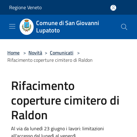
Salta al contenuto principale
Regione Veneto
Comune di San Giovanni
Lupatoto
Home
>
Novità
>
Comunicati
>
Rifacimento coperture cimitero di Raldon
Rifacimento
coperture cimitero di
Raldon
Al via da lunedì 23 giugno i lavori: limitazioni
all'accesso dal lunedì al venerdì