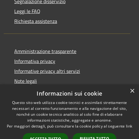
Segnalazione disservizio
Leggi le FAQ
Richiesta assistenza
Amministrazione trasparente
Informativa privacy
Informative privacy altri servizi
Note legali
×
Dichiarazione di accessibilità
Informazioni sui cookie
Questo sito web utilizza cookie tecnici e assimilati strettamente
necessari al corretto funzionamento e alla navigazione del sito,
nonché un cookie tecnico analitico al solo fine di elaborare
informazioni statistiche, aggregate e anonime.
RSS
Copyright © 2026 • Comune di
Per maggiori dettagli, può consultare la cookie policy al seguente
link
Accessibilità
San Giovanni Lupatoto •
Privacy
Municipium
Powered by
•
RIFIUTA TUTTO
ACCETTA TUTTO