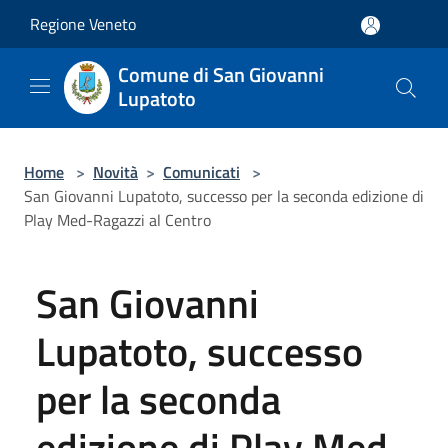
Salta al contenuto principale
Regione Veneto
Comune di San Giovanni
Lupatoto
Home
>
Novità
>
Comunicati
>
San Giovanni Lupatoto, successo per la seconda edizione di
Play Med-Ragazzi al Centro
San Giovanni
Lupatoto, successo
per la seconda
edizione di Play Med-