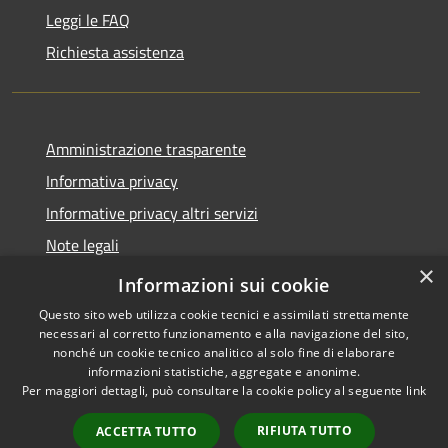
Leggi le FAQ
Richiesta assistenza
Amministrazione trasparente
Informativa privacy
Informative privacy altri servizi
Note legali
×
Dichiarazione di accessibilità
Informazioni sui cookie
Questo sito web utilizza cookie tecnici e assimilati strettamente
necessari al corretto funzionamento e alla navigazione del sito,
nonché un cookie tecnico analitico al solo fine di elaborare
informazioni statistiche, aggregate e anonime.
RSS
Copyright © 2026 • Comune di
Per maggiori dettagli, può consultare la cookie policy al seguente
link
Accessibilità
San Giovanni Lupatoto •
Privacy
Municipium
Powered by
•
RIFIUTA TUTTO
ACCETTA TUTTO