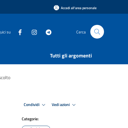
Accedi all'area personale
uici su
Cerca
Tutti gli argomenti
scolto
Condividi
Vedi azioni
Categorie: