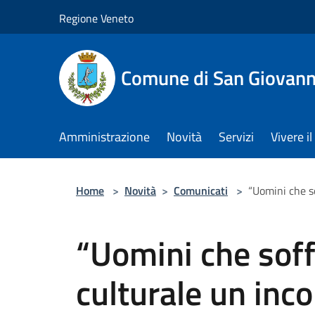
Salta al contenuto principale
Regione Veneto
Comune di San Giovann
Amministrazione
Novità
Servizi
Vivere 
Home
>
Novità
>
Comunicati
>
“Uomini che so
“Uomini che soff
culturale un inco