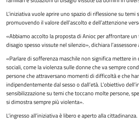
familiari e situazioni di disagio vissute da uomini in diver
L’iniziativa vuole aprire uno spazio di riflessione su temi 
promuovendo il valore dell’ascolto e dell’attenzione verso
«Abbiamo accolto la proposta di Anioc per affrontare un t
disagio spesso vissute nel silenzio», dichiara l’assessore 
«Parlare di sofferenza maschile non significa mettere in 
sociali, come la violenza sulle donne che va sempre con
persone che attraversano momenti di difficoltà e che ha
indipendentemente dal sesso o dall’età. L’obiettivo dell’i
sensibilizzazione su temi che toccano molte persone, spes
si dimostra sempre più violenta».
L’ingresso all’iniziativa è libero e aperto alla cittadinanza.