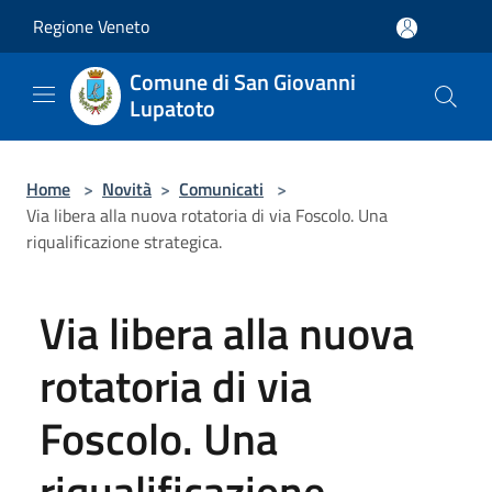
Salta al contenuto principale
Regione Veneto
Comune di San Giovanni
Lupatoto
Home
>
Novità
>
Comunicati
>
Via libera alla nuova rotatoria di via Foscolo. Una
riqualificazione strategica.
Via libera alla nuova
rotatoria di via
Foscolo. Una
riqualificazione