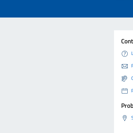
Cont
Prob