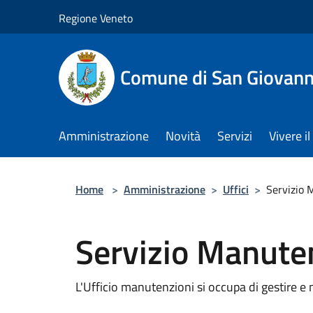
Salta al contenuto principale
Regione Veneto
Comune di San Giovann
Amministrazione
Novità
Servizi
Vivere 
Home
>
Amministrazione
>
Uffici
>
Servizio 
Servizio Manute
L'Ufficio manutenzioni si occupa di gestire 