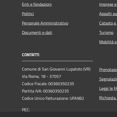
Enti e fondazioni
Imprese 
Politici
Appalti pu
Personale Amministrativo
Catasto e
Documenti e dati
Turismo
Mobilità e
CONTATTI
Comune di San Giovanni Lupatoto (VR)
Prenotaz
Via Roma, 18 - 37057
Segnalazi
Codice Fiscale: 00360350235
Leggi le 
Partita IVA: 00360350235
Richiesta
Codice Unico Fatturazione: UFA9B2
PEC:
protocol.comune.sangiovannilupatoto.vr@pecvenet