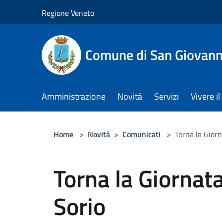
Salta al contenuto principale
Regione Veneto
Comune di San Giovann
Amministrazione
Novità
Servizi
Vivere 
Home
>
Novità
>
Comunicati
>
Torna la Giorn
Torna la Giornata
Sorio