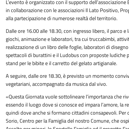
L’evento è organizzato con il supporto dell’associazione B
in collaborazione con le associazioni Il Lato Positivo, P
alla partecipazione di numerose realtà del territorio.
Dalle ore 16.00 alle 18.30, con ingresso libero, il parco e 
giochi, animazione e laboratori, tra cui truccabimbi, attiv
realizzazione di un libro delle foglie, laboratori di disegno
spettacoli di burattini e il Ludobus con proposte ludiche p
stand per le bibite e il carretto del gelato artigianale.
A seguire, dalle ore 18.30, è previsto un momento convivi
vegetariani, accompagnato da musica dal vivo.
«Questa Giornata vuole sottolineare l’importanza che rive
essendo il luogo dove si conosce ed impara l’amore, la resp
quindi dove anche si formano cittadini consapevoli. Pe
Sorio, Centro per la Famiglia del nostro Comune, che ospita 
Ascolto per minori, lo Sportello Famiglia ed il progetto Fam